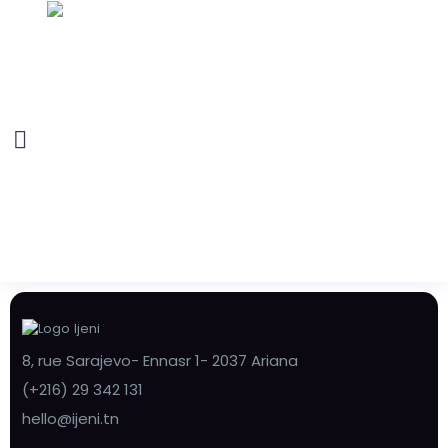
8, rue Sarajevo- Ennasr 1- 2037 Ariana
(+216) 29 342 131
hello@ijeni.tn