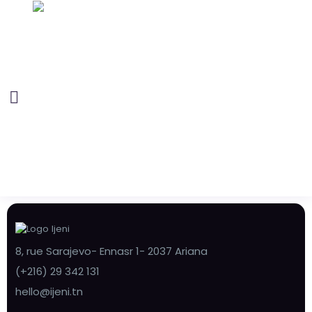
8, rue Sarajevo- Ennasr 1- 2037 Ariana
(+216) 29 342 131
hello@ijeni.tn