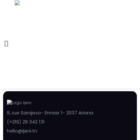
8, rue Sarajevo- Ennasr 1- 2037 Ariana
(+216) 29 342 131
hello@ijeni.tn