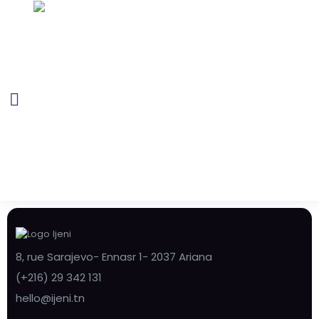
8, rue Sarajevo- Ennasr 1- 2037 Ariana
(+216) 29 342 131
hello@ijeni.tn