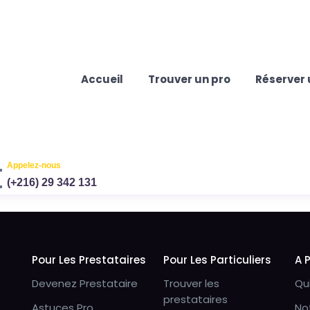
Accueil
Trouver un pro
Réserver 
Appelez-nous
(+216) 29 342 131
Pour Les Prestataires
Pour Les Particuliers
A 
Devenez Prestataire
Trouver les
Qu
prestataires
Astuces Pro
No