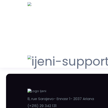
8, rue Sarajevo- Ennasr 1- 2037 Ariana
(+216) 29 342 131