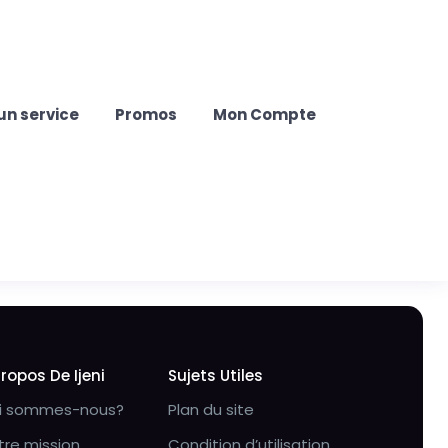
un service
Promos
Mon Compte
Propos De Ijeni
Sujets Utiles
i sommes-nous?
Plan du site
tre mission
Condition d’utilisation