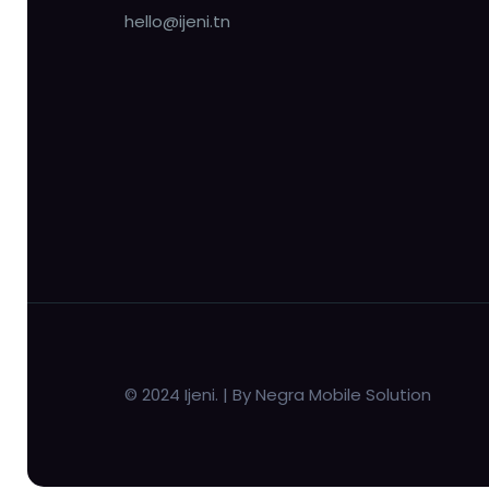
hello@ijeni.tn
© 2024 Ijeni. | By Negra Mobile Solution