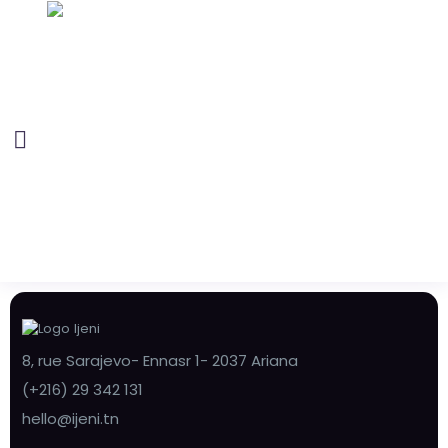
8, rue Sarajevo- Ennasr 1- 2037 Ariana
(+216) 29 342 131
hello@ijeni.tn