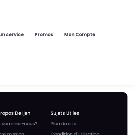
un service
Promos
Mon Compte
Propos De Ijeni
Sujets Utiles
i sommes-nous?
Plan du site
tre mission
Condition d’utilisation