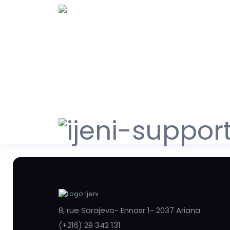
8, rue Sarajevo- Ennasr 1- 2037 Ariana
(+216) 29 342 131