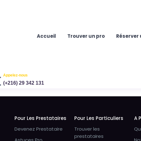
Accueil
Trouver un pro
Réserver 
Appelez-nous
(+216) 29 342 131
Pour Les Prestataires
Pour Les Particuliers
A 
Devenez Prestataire
Trouver les
Qu
prestataires
Astuces Pro
No