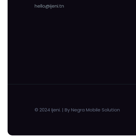
hello@ijeni.tn
© 2024 Ijeni. | By Negra Mobile Solution