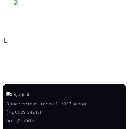
8, rue Sarajevo- Ennasr 1- 2037 Ariana
(+216) 29 342 131
hello@ijeni.tn