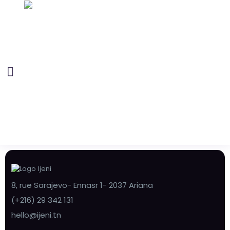
8, rue Sarajevo- Ennasr 1- 2037 Ariana
(+216) 29 342 131
hello@ijeni.tn