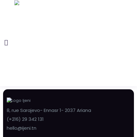
8, rue Sarajevo- Ennasr 1- 2037 Ariana
(+216) 29 342 131
hello@ijeni.tn