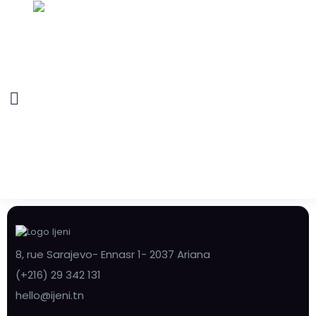
8, rue Sarajevo- Ennasr 1- 2037 Ariana
(+216) 29 342 131
hello@ijeni.tn