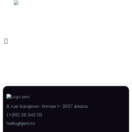
8, rue Sarajevo- Ennasr 1- 2037 Ariana
(+216) 29 342 131
hello@ijeni.tn