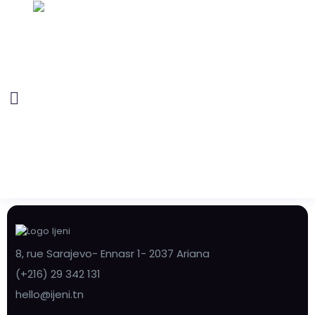
8, rue Sarajevo- Ennasr 1- 2037 Ariana
(+216) 29 342 131
hello@ijeni.tn