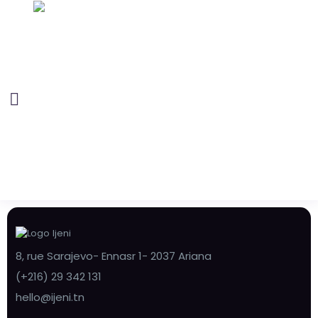
8, rue Sarajevo- Ennasr 1- 2037 Ariana
(+216) 29 342 131
hello@ijeni.tn