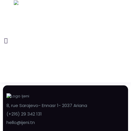
8, rue Sarajevo- Ennasr 1- 2037 Ariana
(+216) 29 342 131
hello@ijeni.tn