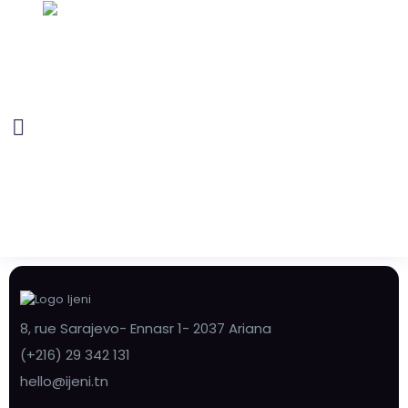
8, rue Sarajevo- Ennasr 1- 2037 Ariana
(+216) 29 342 131
hello@ijeni.tn