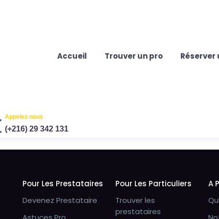
Accueil
Trouver un pro
Réserver 
Appelez-nous
(+216) 29 342 131
Pour Les Prestataires
Pour Les Particuliers
A 
Devenez Prestataire
Trouver les
Qu
prestataires
Astuces Pro
No