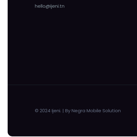
hello@ijeni.tn
© 2024 Ijeni. | By Negra Mobile Solution