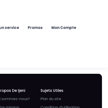
un service
Promos
Mon Compte
Propos De Ijeni
Sujets Utiles
i sommes-nous?
Plan du site
tre mission
Condition d’utilisation