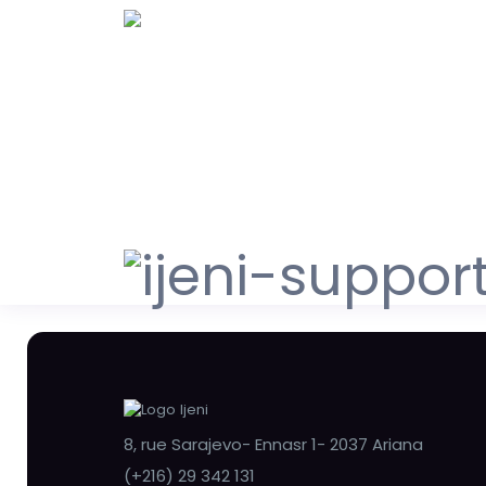
8, rue Sarajevo- Ennasr 1- 2037 Ariana
(+216) 29 342 131