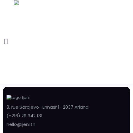
8, rue Sarajevo- Ennasr 1- 2037 Ariana
(+216) 29 342 131
hello@ijeni.tn