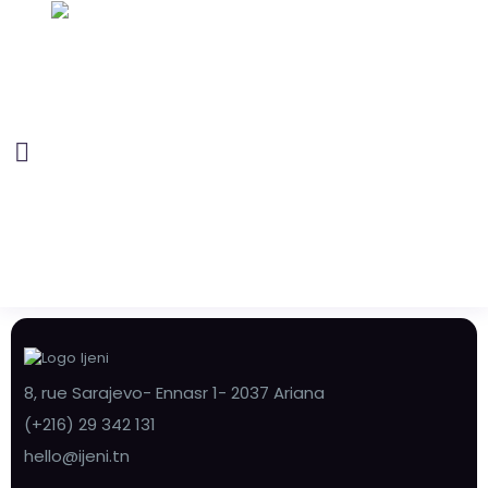
8, rue Sarajevo- Ennasr 1- 2037 Ariana
(+216) 29 342 131
hello@ijeni.tn