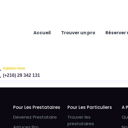
Accueil
Trouver un pro
Réserver 
Appelez-nous
(+216) 29 342 131
Pour Les Prestataires
Pour Les Particuliers
A 
Devenez Prestataire
Trouver les
Qu
prestataires
Astuces Pro
No