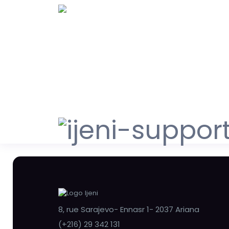
8, rue Sarajevo- Ennasr 1- 2037 Ariana
(+216) 29 342 131