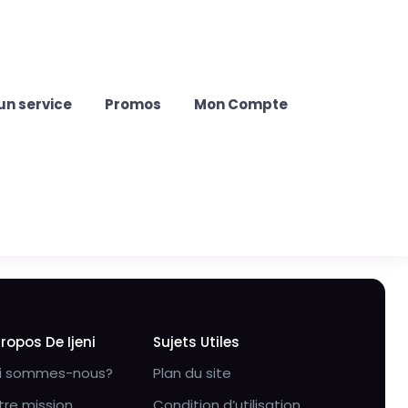
un service
Promos
Mon Compte
Propos De Ijeni
Sujets Utiles
i sommes-nous?
Plan du site
tre mission
Condition d’utilisation