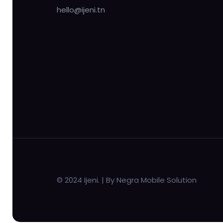
hello@ijeni.tn
© 2024 Ijeni. | By Negra Mobile Solution