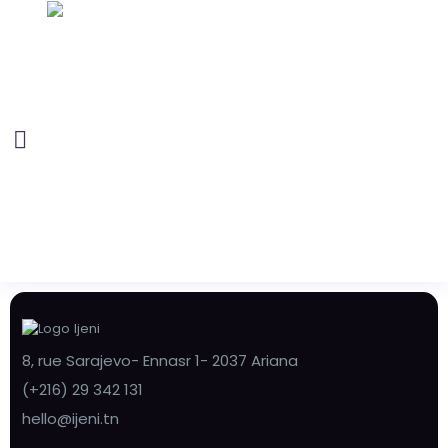
8, rue Sarajevo- Ennasr 1- 2037 Ariana
(+216) 29 342 131
hello@ijeni.tn