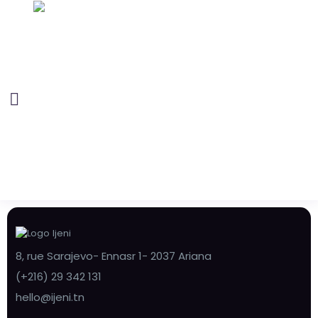
8, rue Sarajevo- Ennasr 1- 2037 Ariana
(+216) 29 342 131
hello@ijeni.tn