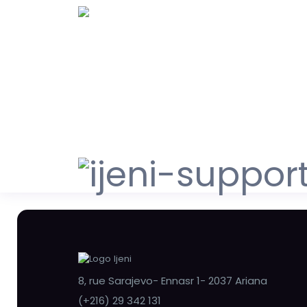
8, rue Sarajevo- Ennasr 1- 2037 Ariana
(+216) 29 342 131