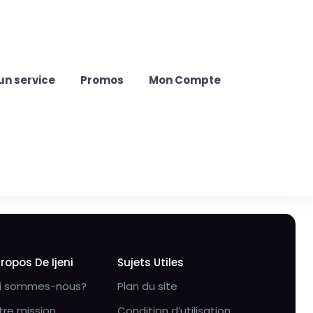
un service
Promos
Mon Compte
Propos De Ijeni
Sujets Utiles
i sommes-nous?
Plan du site
tre mission
Condition d’utilisation