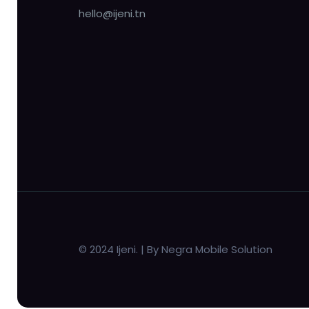
hello@ijeni.tn
© 2024 Ijeni. | By Negra Mobile Solution