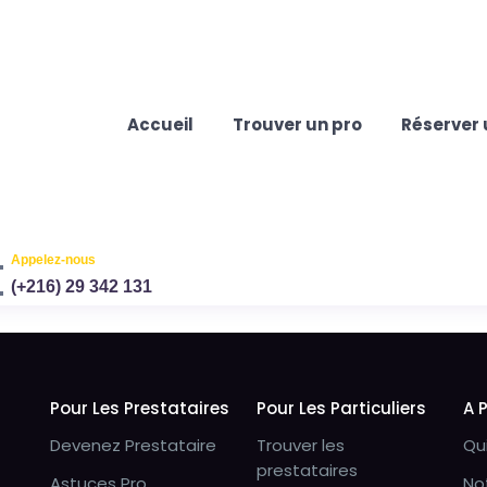
Accueil
Trouver un pro
Réserver 
Appelez-nous
(+216) 29 342 131
Pour Les Prestataires
Pour Les Particuliers
A 
Devenez Prestataire
Trouver les
Qu
prestataires
Astuces Pro
No