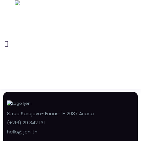
8, rue Sarajevo- Ennasr 1- 2037 Ariana
(+216) 29 342 131
hello@ijeni.tn