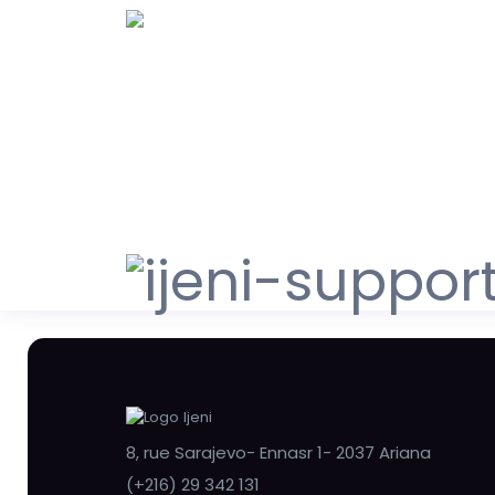
8, rue Sarajevo- Ennasr 1- 2037 Ariana
(+216) 29 342 131