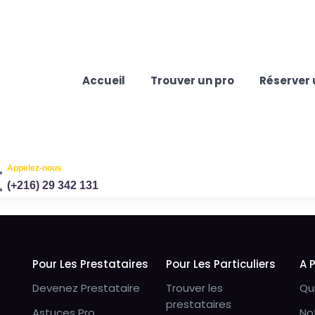
Accueil
Trouver un pro
Réserver 
Appelez-nous
(+216) 29 342 131
Pour Les Prestataires
Pour Les Particuliers
A 
Devenez Prestataire
Trouver les
Qu
prestataires
Astuces Pro
No