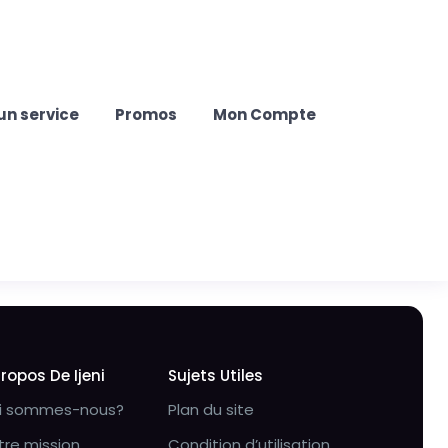
un service
Promos
Mon Compte
Propos De Ijeni
Sujets Utiles
i sommes-nous?
Plan du site
tre mission
Condition d’utilisation