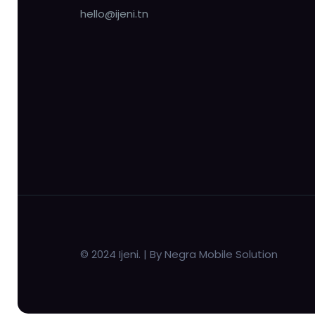
hello@ijeni.tn
© 2024 Ijeni. | By Negra Mobile Solution