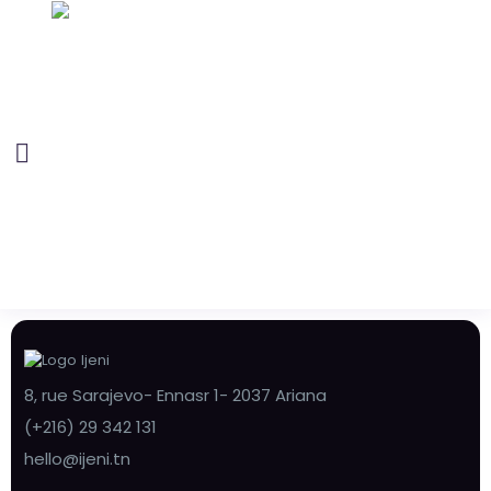
8, rue Sarajevo- Ennasr 1- 2037 Ariana
(+216) 29 342 131
hello@ijeni.tn