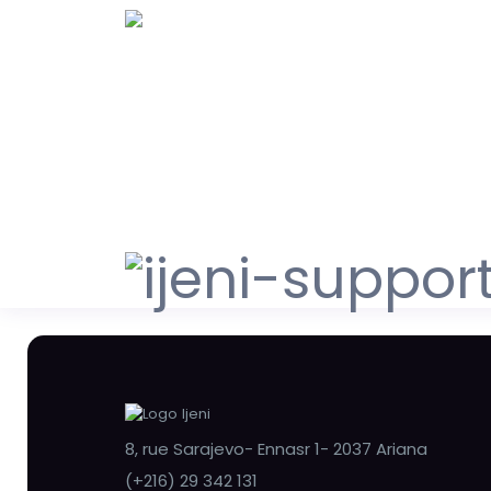
8, rue Sarajevo- Ennasr 1- 2037 Ariana
(+216) 29 342 131