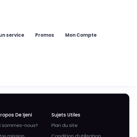
un service
Promos
Mon Compte
Propos De Ijeni
Sujets Utiles
i sommes-nous?
Plan du site
tre mission
Condition d’utilisation