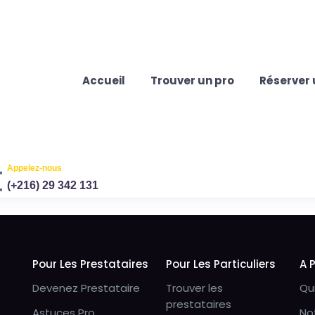
Accueil
Trouver un pro
Réserver 
Appelez-nous
(+216) 29 342 131
Pour Les Prestataires
Pour Les Particuliers
A 
Devenez Prestataire
Trouver les
Qu
prestataires
Astuces Pro
No