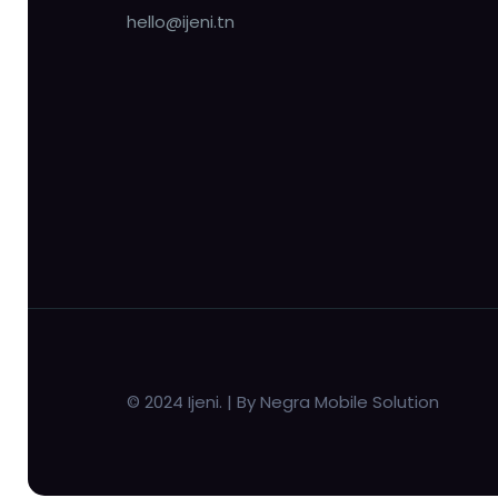
hello@ijeni.tn
© 2024 Ijeni. | By Negra Mobile Solution