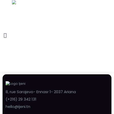
8, rue Sarajevo- Ennasr 1- 2037 Ariana
(+216) 29 342 131
hello@ijeni.tn