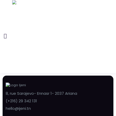
8, rue Sarajevo- Ennasr 1- 2037 Ariana
(+216) 29 342 131
hello@ijeni.tn