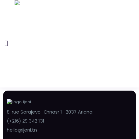
8, rue Sarajevo- Ennasr 1- 2037 Ariana
(+216) 29 342 131
hello@ijeni.tn