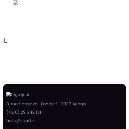
8, rue Sarajevo- Ennasr 1- 2037 Ariana
(+216) 29 342 131
hello@ijeni.tn