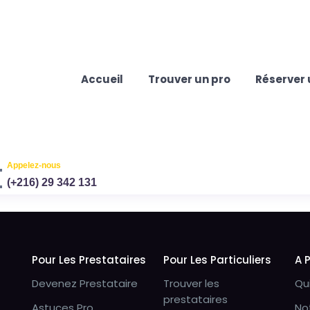
Accueil
Trouver un pro
Réserver 
Appelez-nous
(+216) 29 342 131
Pour Les Prestataires
Pour Les Particuliers
A 
Devenez Prestataire
Trouver les
Qu
prestataires
Astuces Pro
No