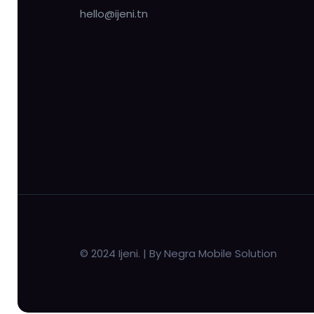
hello@ijeni.tn
© 2024 Ijeni. | By Negra Mobile Solution