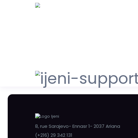
8, rue Sarajevo- Ennasr 1- 2037 Ariana
(+216) 29 342 131