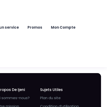
un service
Promos
Mon Compte
Propos De Ijeni
Sujets Utiles
i sommes-nous?
Plan du site
tre mission
Condition d’utilisation