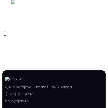
8, rue Sarajevo- Ennasr 1- 2037 Ariana
(+216) 29 342 131
hello@ijeni.tn