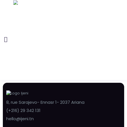
8, rue Sarajevo- Ennasr 1- 2037 Ariana
(+216) 29 342 131
hello@ijeni.tn