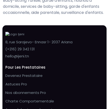
Baby-sitting Tunisie, garde d'enfants, nounou à
domicile, services de baby-sitting, garde d'enfants
occasionnelle, aide parentale, surveillance d'enfants.
8, rue Sarajevo- Ennasr 1- 2037 Ariana
(+216) 29 342 131
hello@ijeni.tn
Pour Les Prestataires
Devenez Prestataire
Astuces Pro
Nos abonnements Pro
Charte Comportementale