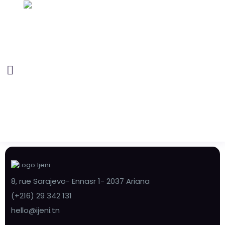
8, rue Sarajevo- Ennasr 1- 2037 Ariana
(+216) 29 342 131
hello@ijeni.tn