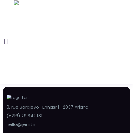
8, rue Sarajevo- Ennasr 1- 2037 Ariana
(+216) 29 342 131
hello@ijeni.tn