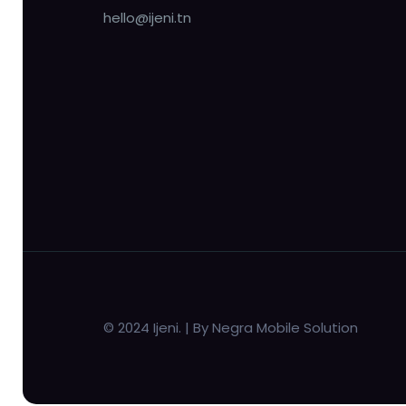
hello@ijeni.tn
© 2024 Ijeni. | By Negra Mobile Solution