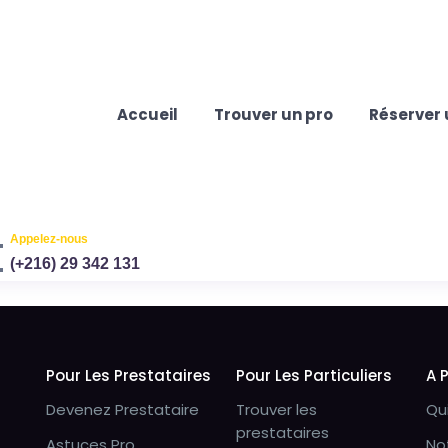
Accueil
Trouver un pro
Réserver 
Appelez-nous
(+216) 29 342 131
Pour Les Prestataires
Pour Les Particuliers
A 
Devenez Prestataire
Trouver les
Qu
prestataires
Astuces Pro
No