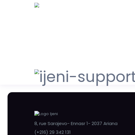
8, rue Sarajevo- Ennasr 1- 2037 Ariana
(+216) 29 342 131