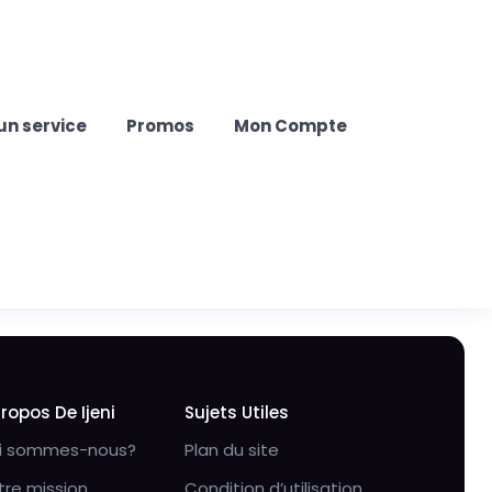
un service
Promos
Mon Compte
Propos De Ijeni
Sujets Utiles
i sommes-nous?
Plan du site
tre mission
Condition d’utilisation