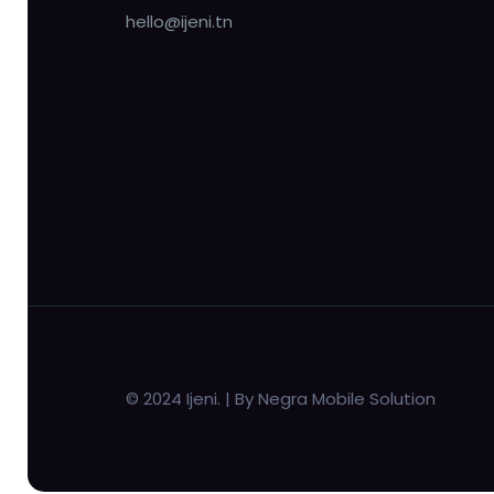
hello@ijeni.tn
© 2024 Ijeni. | By Negra Mobile Solution