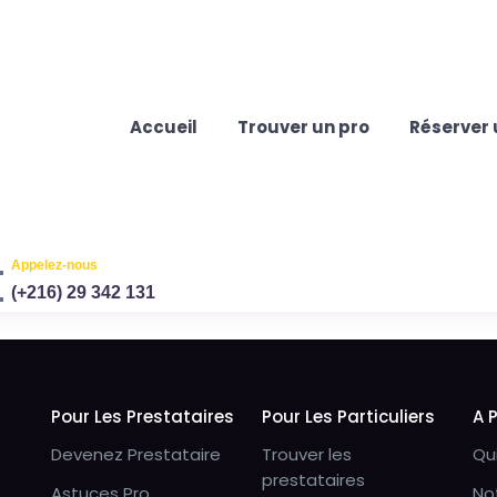
Accueil
Trouver un pro
Réserver 
Appelez-nous
(+216) 29 342 131
Pour Les Prestataires
Pour Les Particuliers
A 
Devenez Prestataire
Trouver les
Qu
prestataires
Astuces Pro
No