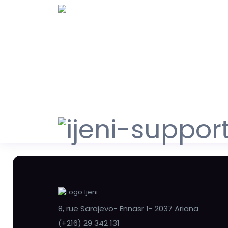
8, rue Sarajevo- Ennasr 1- 2037 Ariana
(+216) 29 342 131