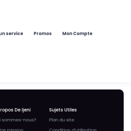
un service
Promos
Mon Compte
Propos De Ijeni
Sujets Utiles
i sommes-nous?
Plan du site
tre mission
Condition d’utilisation