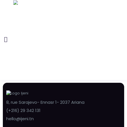
8, rue Sarajevo- Ennasr 1- 2037 Ariana
(+216) 29 342 131
hello@ijeni.tn