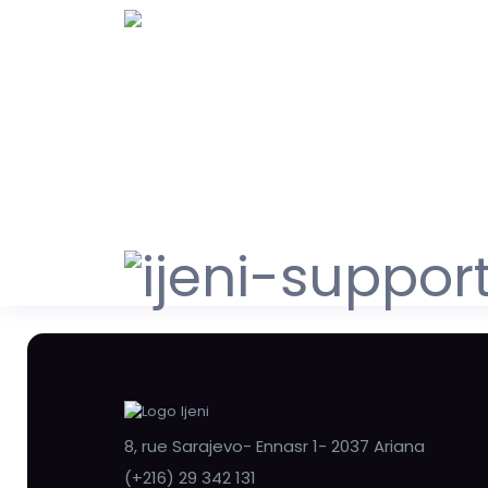
8, rue Sarajevo- Ennasr 1- 2037 Ariana
(+216) 29 342 131