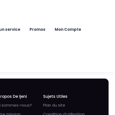
un service
Promos
Mon Compte
Propos De Ijeni
Sujets Utiles
i sommes-nous?
Plan du site
tre mission
Condition d’utilisation