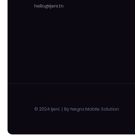
hello@ijeni.tn
© 2024 Ijeni. | By Negra Mobile Solution