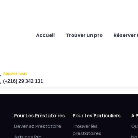
Accueil
Trouver un pro
Réserver 
Appelez-nous
(+216) 29 342 131
Pour Les Prestataires
Pour Les Particuliers
A 
Devenez Prestataire
Trouver les
Qu
prestataires
Astuces Pro
No