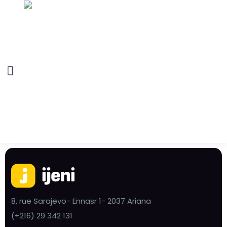
8, rue Sarajevo- Ennasr 1- 2037 Ariana
(+216) 29 342 131