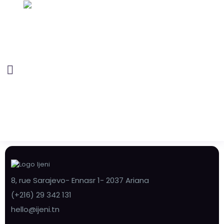
8, rue Sarajevo- Ennasr 1- 2037 Ariana
(+216) 29 342 131
hello@ijeni.tn