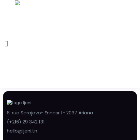
8, rue Sarajevo- Ennasr 1- 2037 Ariana
(+216) 29 342 131
hello@ijeni.tn