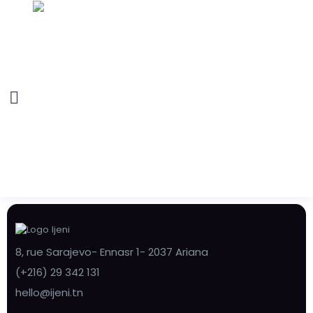
8, rue Sarajevo- Ennasr 1- 2037 Ariana
(+216) 29 342 131
hello@ijeni.tn