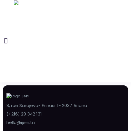
8, rue Sarajevo- Ennasr 1- 2037 Ariana
(+216) 29 342 131
hello@ijeni.tn