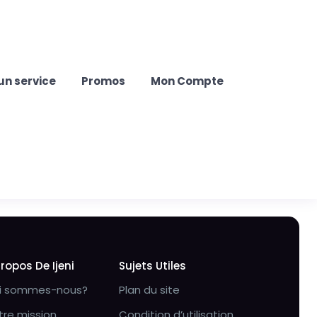
un service
Promos
Mon Compte
Propos De Ijeni
Sujets Utiles
i sommes-nous?
Plan du site
tre mission
Condition d’utilisation