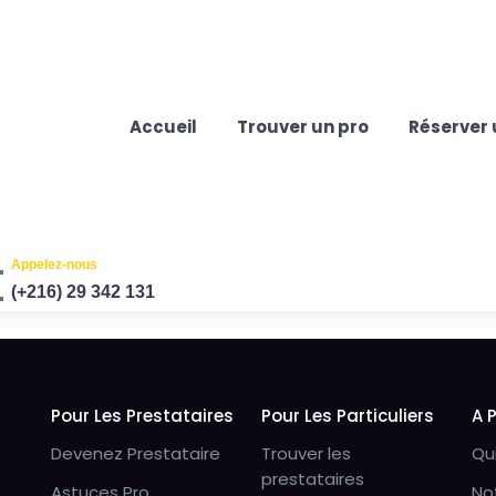
Accueil
Trouver un pro
Réserver 
Appelez-nous
(+216) 29 342 131
Pour Les Prestataires
Pour Les Particuliers
A 
Devenez Prestataire
Trouver les
Qu
prestataires
Astuces Pro
No