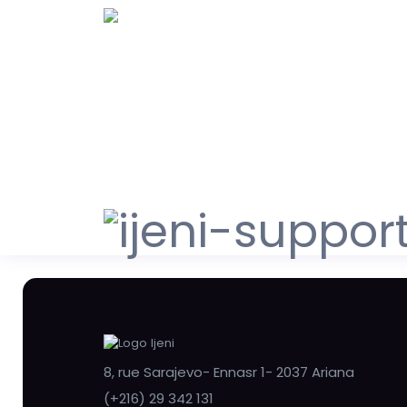
8, rue Sarajevo- Ennasr 1- 2037 Ariana
(+216) 29 342 131