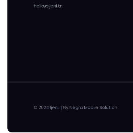
hello@ijeni.tn
© 2024 Ijeni. | By Negra Mobile Solution