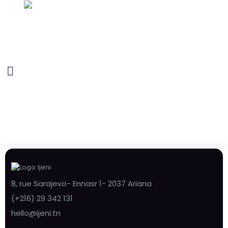
8, rue Sarajevo- Ennasr 1- 2037 Ariana
(+216) 29 342 131
hello@ijeni.tn