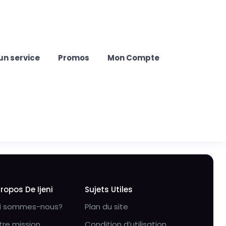
un service
Promos
Mon Compte
Propos De Ijeni
Sujets Utiles
i sommes-nous?
Plan du site
tre mission
Condition d’utilisation