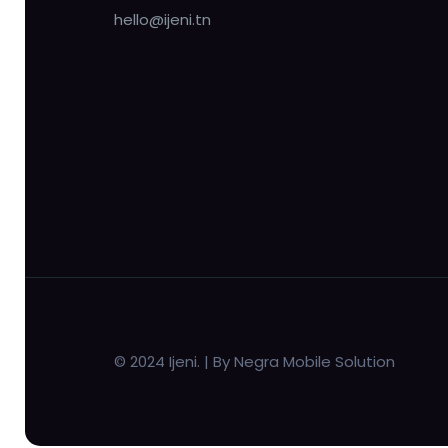
hello@ijeni.tn
© 2024 Ijeni. | By Negra Mobile Solution