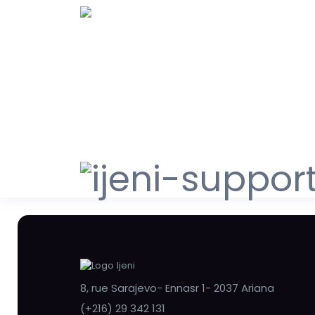
8, rue Sarajevo- Ennasr 1- 2037 Ariana
(+216) 29 342 131