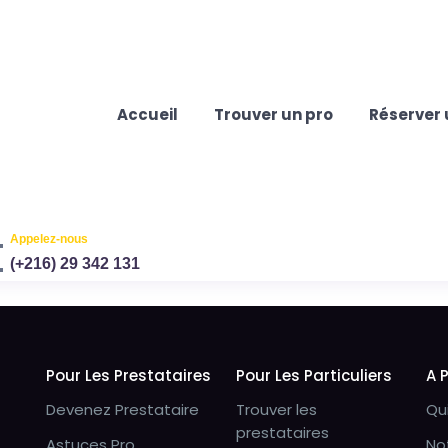
Accueil
Trouver un pro
Réserver 
Appelez-nous
(+216) 29 342 131
Pour Les Prestataires
Pour Les Particuliers
A 
Devenez Prestataire
Trouver les
Qu
prestataires
Astuces Pro
No