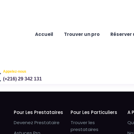
Accueil
Trouver un pro
Réserver 
Appelez-nous
(+216) 29 342 131
Pour Les Prestataires
Pour Les Particuliers
A 
Devenez Prestataire
Trouver les
Qu
prestataires
Astuces Pro
No