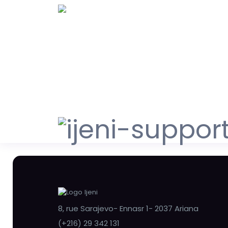
8, rue Sarajevo- Ennasr 1- 2037 Ariana
(+216) 29 342 131