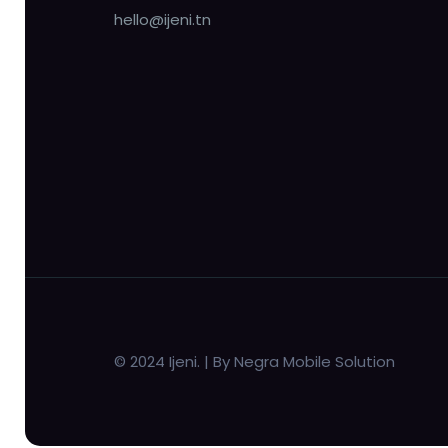
hello@ijeni.tn
© 2024 Ijeni. | By Negra Mobile Solution