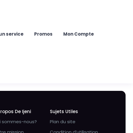
un service
Promos
Mon Compte
Propos De Ijeni
Sujets Utiles
i sommes-nous?
Plan du site
tre mission
Condition d’utilisation